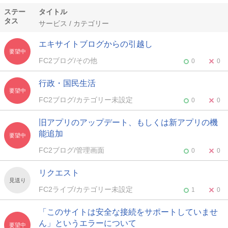
ステー
タイトル
タス
サービス / カテゴリー
エキサイトブログからの引越し
要望中
FC2ブログ/その他
0
0
行政・国民生活
要望中
FC2ブログ/カテゴリー未設定
0
0
旧アプリのアップデート、もしくは新アプリの機
能追加
要望中
FC2ブログ/管理画面
0
0
リクエスト
見送り
FC2ライブ/カテゴリー未設定
1
0
「このサイトは安全な接続をサポートしていませ
ん」というエラーについて
要望中