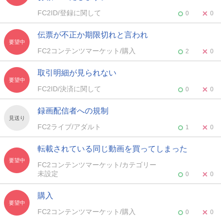
FC2ID/登録に関して
0
0
伝票が不正か期限切れと言われ
要望中
FC2コンテンツマーケット/購入
2
0
取引明細が見られない
要望中
FC2ID/決済に関して
0
0
録画配信者への規制
見送り
FC2ライブ/アダルト
1
0
転載されている同じ動画を買ってしまった
要望中
FC2コンテンツマーケット/カテゴリー
未設定
0
0
購入
要望中
FC2コンテンツマーケット/購入
0
0