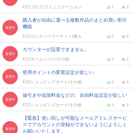
FC2ブログ/コミュニケーション
2
0
購入者が自由に選べる複数作品のまとめ買い割引
機能
要望中
FC2コンテンツマーケット/購入
0
0
カウンターが設置できません。
要望中
FC2ホームページ/その他
0
0
使用ポイントの変更設定が欲しい
要望中
FC2ショッピングカート/その他
0
0
値引きや追加料金などの、自由料金設定が欲しい
要望中
FC2ショッピングカート/その他
0
0
【緊急】使い回しが可能なメールアドレスサービ
スでアカウントの登録ができないようによろしく
要望中
お願いいたします。