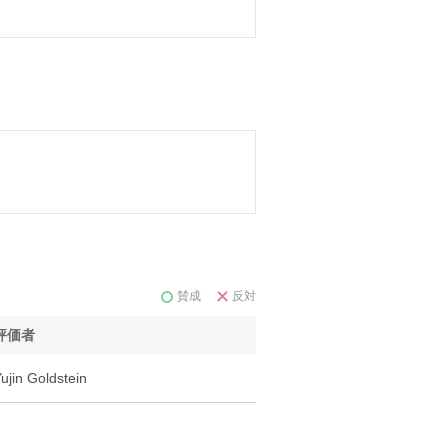
賛成
反対
評価者
ujin Goldstein